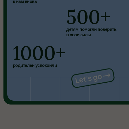
Программы под разные
цели — от поездок
на каникулы до MBA
Поможем разобраться, что подойдёт именно
вам или вашему ребёнку: по возрасту, уровню
английского и целям на будущее
Каникулы
Каникулы за рубежом
с изучением
английского с 8 лет
Активное погружение в английский: поездки
в проверенные школы с сильной
образовательной базой, насыщенным досугом