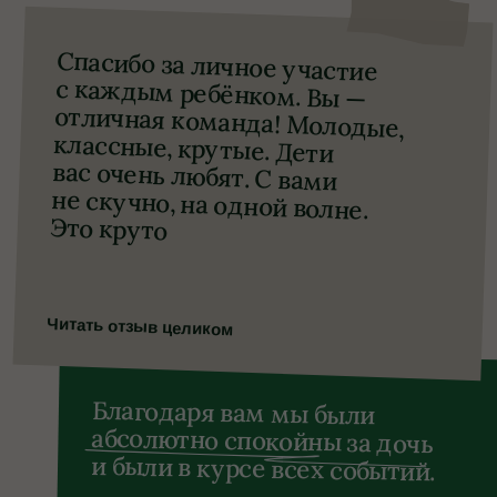
© Ви Стади
2026
Разработка сайта
Daria Efremova
Политика
|
Согласие