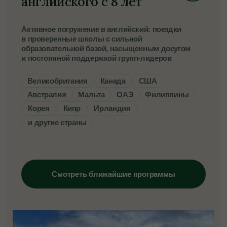
Высшее образование
Поступление в зарубежный
университет
Поможем выбрать университет и программу,
собрать документы и сопроводим весь этап
поступления. Оцениваем шансы и предлагаем
только варианты с высокой вероятностью
зачисления
Среднее образование
Бакалавриат
Магистратура
Дипломные программы
MBA
Подробнее