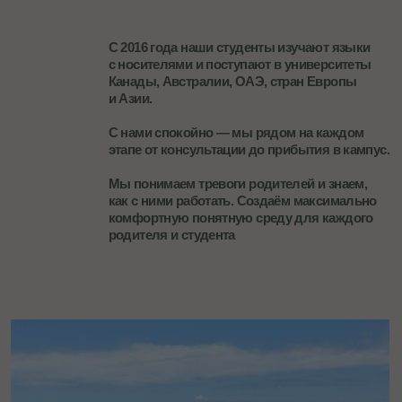
Наши клиенты говорят, что...
«С вами просто, вы за всем
следите, вы за меня
все делаете, мне не надо
ни о чем думать»
И мы, и наша дочь в полном
восторге от поездки в Англию!
Языковой барьер просто исчез,
и ребёнок с удовольствием
и много разговаривает
на английском языке, это просто
вау-эффект!
Читать отзыв целиком