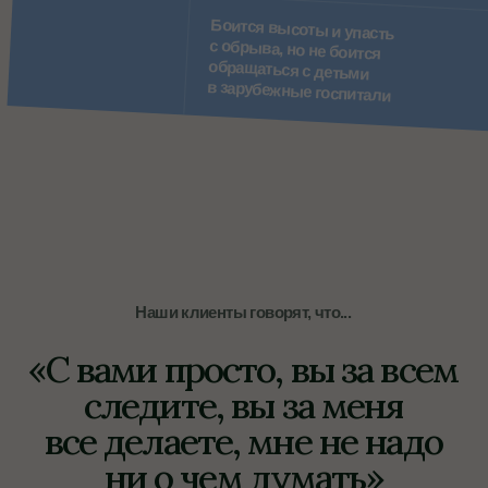
Не забыть связаться
с We Study
Написать
Позвонить
+7 (914) 756-89-60
+7 (924) 673-21-24
Соцсети
@westudy__abroad
@westudy_sakhalin