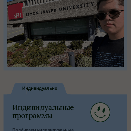
Визы
Визовое сопровождение
Берём на себя подготовку документов
и контроль всех этапов. Знаем нюансы
визовых процедур в разных странах
и подскажем, как избежать типичных
ошибок. Оформляем туристические,
студенческие и гостевые визы
Подробнее