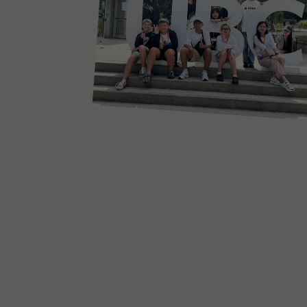
Мы прошли этот путь
сами и знаем, как сделать
его комфортным
и безопасным
С 2016 года наши студенты изучают языки
с носителями и поступают в университеты
Канады, Австралии, ОАЭ, стран Европы
и Азии.
С нами спокойно — мы рядом на каждом
этапе от консультации до прибытия в кампус.
Мы понимаем тревоги родителей и знаем,
как с ними работать. Создаём максимально
комфортную понятную среду для каждого
родителя и студента