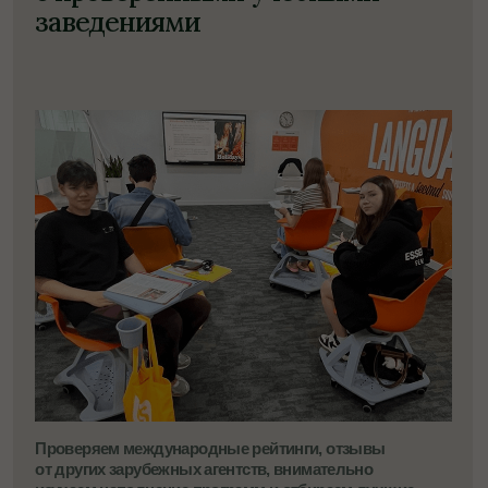
ЛЮБИМАЯ
Япония
СТРАНА
Увидеть ваш загранпаспорт один
СУПЕР
СПОСПОБНОСТИ
раз и запомнить вас на всю жизнь.
«Сотри его из мемори» –
не про Викторию
Говорит на английском
и немецком. Посетила 40 стран
и не собирается останавливаться
Боится больших собак,
но не боится вывезти
40 подростков в Канаду
Мы сами учились, работаем и живём за границей,
поэтому понимаем, с какими трудностями могут
столкнуться студенты. Теперь мы помогаем
увидеть перспективы другим — спокойно,
уверенно и безопасно