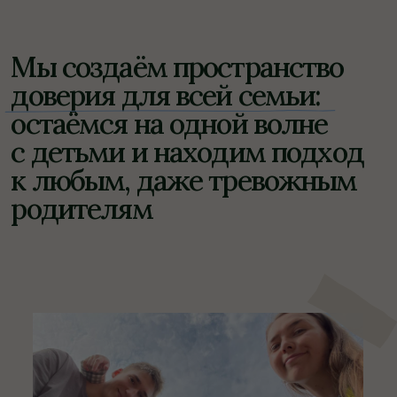
Отстаиваем интересы
подопечных
Мы всегда на стороне вашего ребёнка. Умеем
дипломатично решать любые вопросы:
от бытовых по жилью до переговоров
со школой по поводу замены
преподавателя, пересмотра результатов
тестирования и перевода ученика на более
высокий уровень