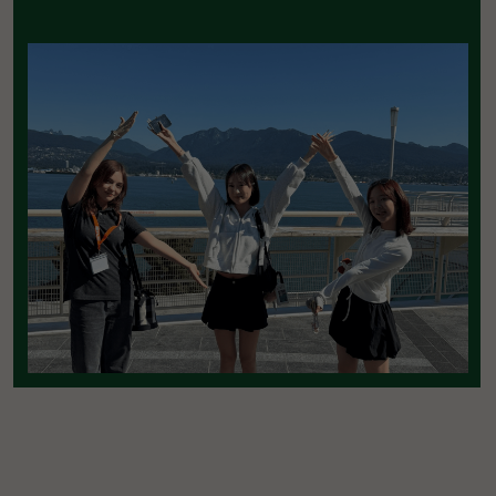
Вы можете написать или позвонить групп-
лидеру напрямую — мы всегда на связи.
На групповых программах высылаем
ежедневные фото и видео отчёты
Честно говорим «нет»,
если программа
вам не подходит
Мы берём на себя ответственность
за результат, поэтому всегда честно
оцениваем готовность и ребёнка,
и родителей. Если мы видим, что программа
вам не подходит, мы прямо скажем об этом