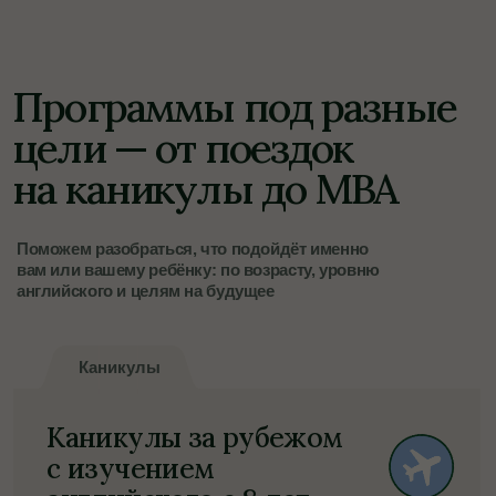
и постоянной поддержкой групп-лидеров
Великобритания
Канада
США
Австралия
Мальта
ОАЭ
Филиппины
Корея
Кипр
Ирландия
и другие страны
Смотреть ближайшие программы